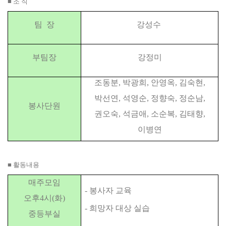
■ 조 직
팀 장
강성수
부팀장
강정미
조동분, 박광희, 안영옥, 김숙현,
박선연, 석영순, 정향숙, 정순남,
봉사단원
권오숙, 석금애, 소순복, 김태향,
이병연
■ 활동내용
매주
모임
- 봉사자 교육
오후4시(화)
- 희망자 대상 실습
중등부실