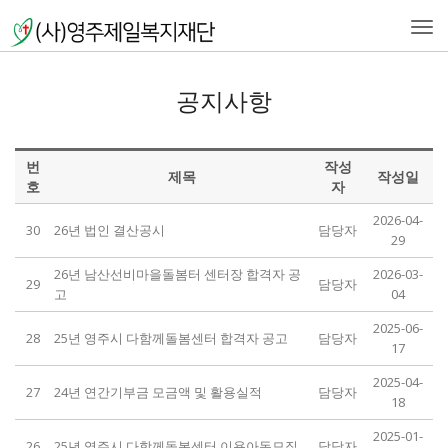
Togg
navi
공지사항
번
작성
제목
작성일
호
자
2026-04-
30
26년 법인 결산공시
담당자
29
26년 남산선비마을돌봄터 센터장 합격자 공
2026-03-
29
담당자
고
04
2025-06-
28
25년 영주시 다함께돌봄센터 합격자 공고
담당자
17
2025-04-
27
24년 연간기부금 모금액 및 활용실적
담당자
18
2025-01-
26
25년 영주시 다함께돌봄센터 이용아동모집
담당자