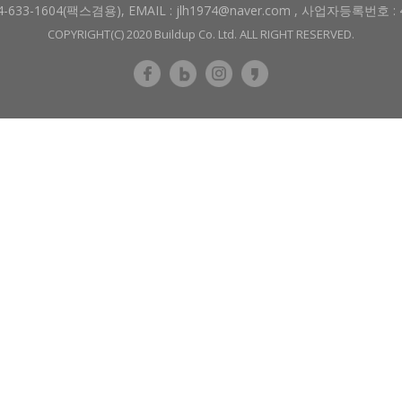
-633-1604(팩스겸용), EMAIL : jlh1974@naver.com , 사업자등록번호 : 4
COPYRIGHT(C) 2020 Buildup Co. Ltd. ALL RIGHT RESERVED.