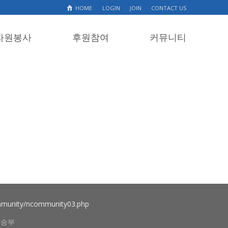
HOME
LOGIN
JOIN
CONTACT US
자원봉사
후원참여
커뮤니티
munity/ncommunity03.php
허승부