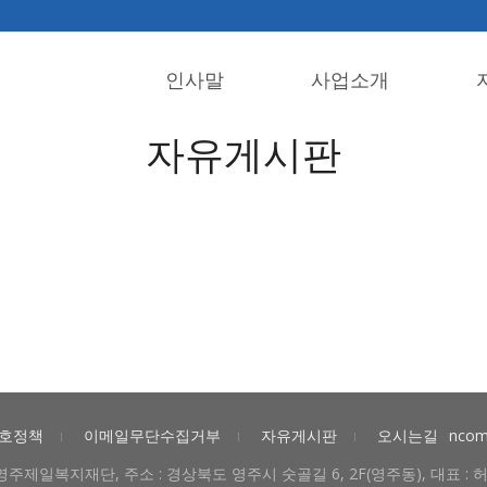
인사말
사업소개
자유게시판
호정책
이메일무단수집거부
자유게시판
오시는길
ncom
l
l
l
)영주제일복지재단, 주소 : 경상북도 영주시 숫골길 6, 2F(영주동), 대표 : 