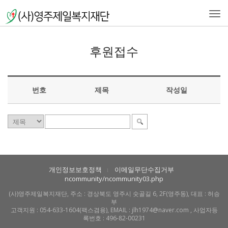
Togg
navi
후원접수
번호
제목
작성일
개인정보보호정책
이메일무단수집거부
l
ncommunity/ncommunity03.php
(사)영주제일복지재단, 주소 : 경상북도 영주시 숫골길 6, 2F(영주동), 대표 : 허승
부
고객지원 : 054-633-1604(팩스겸용), EMAIL : jlh1974@naver.com , 사업자등
록번호 : 496-82-00231