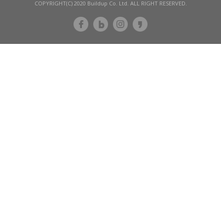
COPYRIGHT(C) 2020 Buildup Co. Ltd. ALL RIGHT RESERVED.