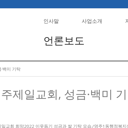
인사말
사업소개
언론보도
·백미 기탁
주제일교회, 성금·백미 
제일교회 희망2022 이웃돕기 성금과 쌀 기탁 모습./영주1동행정복지