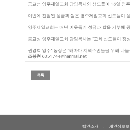
금교성 영주제일교회 담임목사와 성도들이 16일 영주1
이번에 전달된 성금과 쌀은 영주제일교회 신도들이 성
영주제일교회는 매년 이웃돕기 성금과 쌀을 기부해 왔
금교성 영주제일교회 담임목사는 “교회 신도들이 정성껏
권경희 영주1동장은 “해마다 지역주민들을 위해 나눔
조봉현
6351744@hanmail.net
법인소개
개인정보보
l