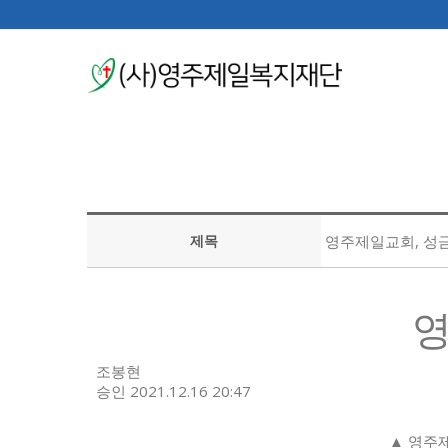
제목
영주제일교회, 성금
영
조봉현
승인 2021.12.16 20:47
▲ 영주