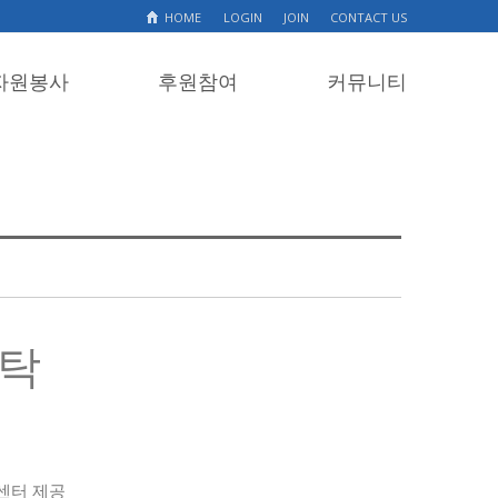
HOME
LOGIN
JOIN
CONTACT US
자원봉사
후원참여
커뮤니티
기탁
센터 제공